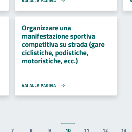
VAI ALLA PAGINA
Organizzare una
manifestazione sportiva
competitiva su strada (gare
ciclistiche, podistiche,
motoristiche, ecc.)
VAI ALLA PAGINA
7
8
9
10
11
12
13