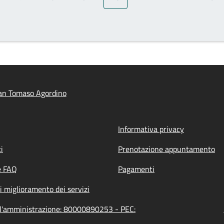
gina
Pagina
Pagina
Pagina
Pagina attuale
Pagina
Pagina
Pag
an Tomaso Agordino
Informativa privacy
i
Prenotazione appuntamento
e FAQ
Pagamenti
i miglioramento dei servizi
ll'amministrazione: 80000890253 - PEC: