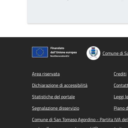
Pagina precedente
Prima pagina
Pa
Comune di S
Footer menu
Area riservata
Crediti
Dichiarazione di accessibilità
Contatt
Statistiche del portale
Leggi l
Segnalazione disservizio
Piano d
Comune di San Tomaso Agordino - Partita IVA de