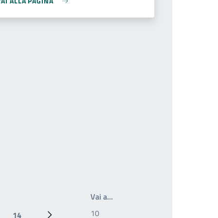
VAI ALLA PAGINA
Write the page number you wan
Vai a…
14