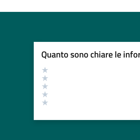
Quanto sono chiare le info
Valutazione
Valuta 5 stelle su 5
Valuta 4 stelle su 5
Valuta 3 stelle su 5
Valuta 2 stelle su 5
Valuta 1 stelle su 5