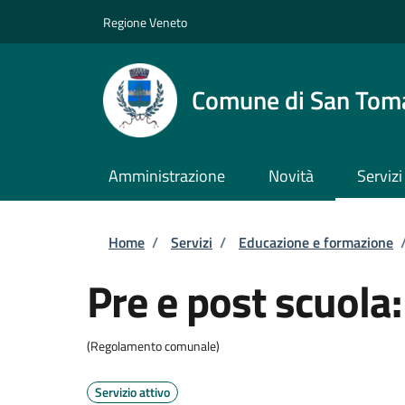
Salta al contenuto principale
Skip to footer content
Regione Veneto
Comune di San Tom
Amministrazione
Novità
Servizi
Briciole di pane
Home
/
Servizi
/
Educazione e formazione
Pre e post scuola: 
(Regolamento comunale)
Servizio attivo