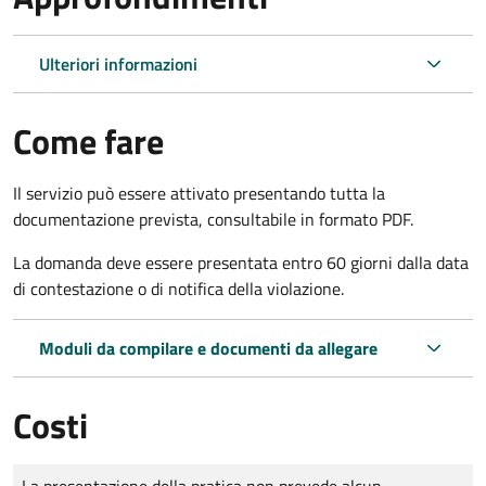
Ulteriori informazioni
Come fare
Il servizio può essere attivato presentando tutta la
documentazione prevista, consultabile in formato PDF.
La domanda deve essere presentata entro 60 giorni dalla data
di contestazione o di notifica della violazione.
Moduli da compilare e documenti da allegare
Costi
Tipo di pagamento
Importo
La presentazione della pratica non prevede alcun