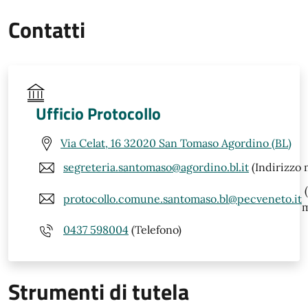
Contatti
Ufficio Protocollo
Via Celat, 16 32020 San Tomaso Agordino (BL)
segreteria.santomaso@agordino.bl.it
(Indirizzo 
(
protocollo.comune.santomaso.bl@pecveneto.it
m
0437 598004
(Telefono)
Strumenti di tutela