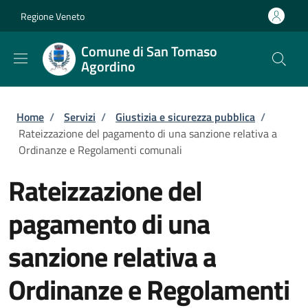
Salta al contenuto principale
Skip to footer content
Regione Veneto
Comune di San Tomaso
Agordino
Briciole di pane
Home
/
Servizi
/
Giustizia e sicurezza pubblica
/
Rateizzazione del pagamento di una sanzione relativa a
Ordinanze e Regolamenti comunali
Rateizzazione del
pagamento di una
sanzione relativa a
Ordinanze e Regolamenti