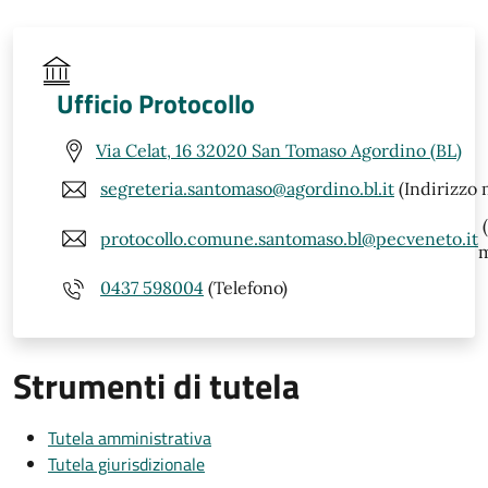
Ufficio Protocollo
Via Celat, 16 32020 San Tomaso Agordino (BL)
segreteria.santomaso@agordino.bl.it
(Indirizzo 
(
protocollo.comune.santomaso.bl@pecveneto.it
m
0437 598004
(Telefono)
Strumenti di tutela
Tutela amministrativa
Tutela giurisdizionale