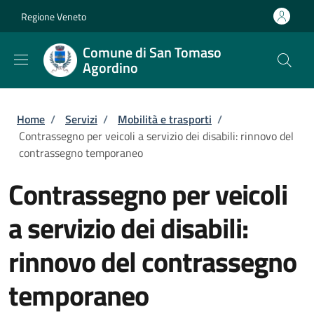
Salta al contenuto principale
Skip to footer content
Regione Veneto
Comune di San Tomaso
Agordino
Briciole di pane
Home
/
Servizi
/
Mobilità e trasporti
/
Contrassegno per veicoli a servizio dei disabili: rinnovo del
contrassegno temporaneo
Contrassegno per veicoli
a servizio dei disabili:
rinnovo del contrassegno
temporaneo