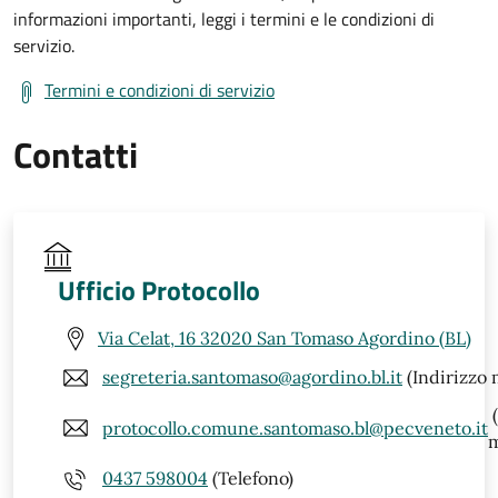
informazioni importanti, leggi i termini e le condizioni di
servizio.
Termini e condizioni di servizio
Contatti
Ufficio Protocollo
Via Celat, 16 32020 San Tomaso Agordino (BL)
segreteria.santomaso@agordino.bl.it
(Indirizzo 
(
protocollo.comune.santomaso.bl@pecveneto.it
m
0437 598004
(Telefono)