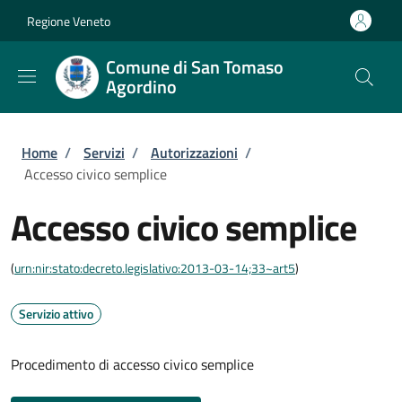
Salta al contenuto principale
Skip to footer content
Regione Veneto
Comune di San Tomaso
Agordino
Briciole di pane
Home
/
Servizi
/
Autorizzazioni
/
Accesso civico semplice
Accesso civico semplice
(
urn:nir:stato:decreto.legislativo:2013-03-14;33~art5
)
Servizio attivo
Procedimento di accesso civico semplice