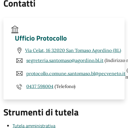
Contatti
Ufficio Protocollo
Via Celat, 16 32020 San Tomaso Agordino (BL)
segreteria.santomaso@agordino.bl.it
(Indirizzo 
(
protocollo.comune.santomaso.bl@pecveneto.it
m
0437 598004
(Telefono)
Strumenti di tutela
Tutela amministrativa