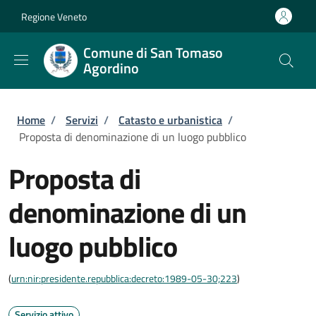
Salta al contenuto principale
Skip to footer content
Regione Veneto
Comune di San Tomaso
Agordino
Briciole di pane
Home
/
Servizi
/
Catasto e urbanistica
/
Proposta di denominazione di un luogo pubblico
Proposta di
denominazione di un
luogo pubblico
(
urn:nir:presidente.repubblica:decreto:1989-05-30;223
)
Servizio attivo