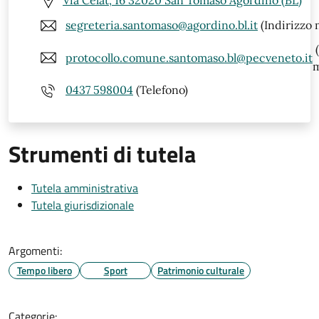
Via Celat, 16 32020 San Tomaso Agordino (BL)
segreteria.santomaso@agordino.bl.it
(Indirizzo 
(
protocollo.comune.santomaso.bl@pecveneto.it
m
0437 598004
(Telefono)
Strumenti di tutela
Tutela amministrativa
Tutela giurisdizionale
Argomenti:
Tempo libero
Sport
Patrimonio culturale
Categorie: