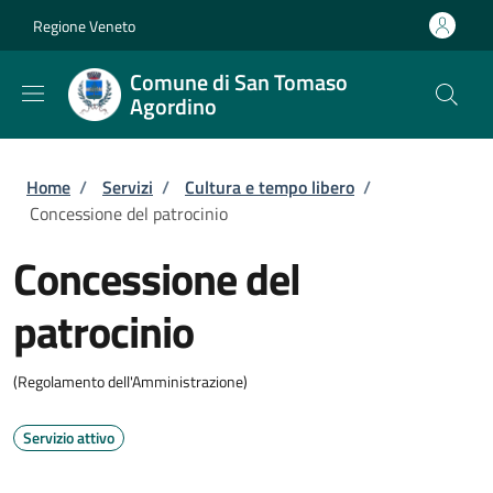
Salta al contenuto principale
Skip to footer content
Regione Veneto
Comune di San Tomaso
Agordino
Briciole di pane
Home
/
Servizi
/
Cultura e tempo libero
/
Concessione del patrocinio
Concessione del
patrocinio
(Regolamento dell'Amministrazione)
Servizio attivo