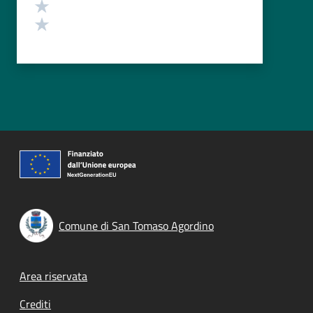
Valuta 2 stelle su 5
Valuta 1 stelle su 5
Comune di San Tomaso Agordino
Footer menu
Area riservata
Crediti