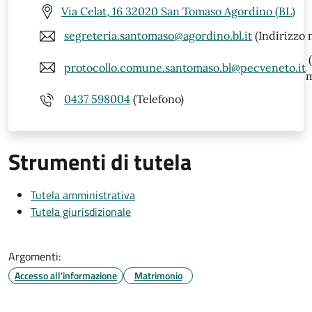
Via Celat, 16 32020 San Tomaso Agordino (BL)
segreteria.santomaso@agordino.bl.it
(Indirizzo 
(
protocollo.comune.santomaso.bl@pecveneto.it
m
0437 598004
(Telefono)
Strumenti di tutela
Tutela amministrativa
Tutela giurisdizionale
Argomenti:
Accesso all'informazione
Matrimonio