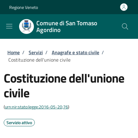
Salta al contenuto principale
Skip to footer content
Regione Veneto
Comune di San Tomaso
Agordino
Briciole di pane
Home
/
Servizi
/
Anagrafe e stato civile
/
Costituzione dell'unione civile
Costituzione dell'unione
civile
(
urn:nir:stato:legge:2016-05-20;76
)
Servizio attivo