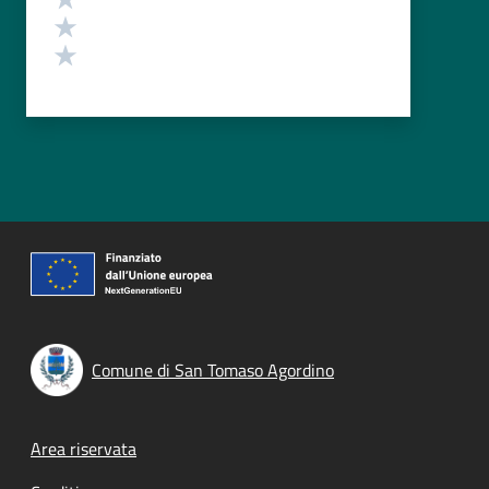
Valuta 2 stelle su 5
Valuta 1 stelle su 5
Comune di San Tomaso Agordino
Footer menu
Area riservata