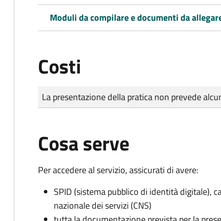
Moduli da compilare e documenti da allegar
Costi
Tipo di pagamento
Importo
La presentazione della pratica non prevede al
Cosa serve
Per accedere al servizio, assicurati di avere:
SPID (sistema pubblico di identità digitale), ca
nazionale dei servizi (CNS)
tutta la documentazione prevista per la prese