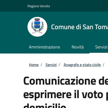
Salta al contenuto principale
Skip to footer content
Regione Veneto
Comune di San Tom
Amministrazione
Novità
Servizi
Briciole di pane
Home
/
Servizi
/
Anagrafe e stato civile
/
Comunicazione del
esprimere il voto 
domicilio